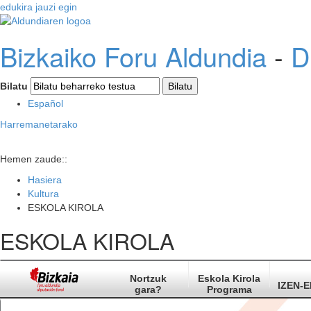
edukira jauzi egin
Bizkaiko Foru Aldundia
-
D
Bilatu
Español
Harremanetarako
Hemen zaude::
Hasiera
Kultura
ESKOLA KIROLA
ESKOLA KIROLA
Nortzuk
Eskola Kirola
IZEN-
gara?
Programa