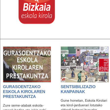
ZUK PARTE HARTU, NI
GEHIAGO
GURASOENTZAKO
SENTSIBILIZAZIO
ESKOLA KIROLAREN
KANPAINAK
PRESTAKUNTZA
Gune honetan, Eskola Kirolari
eta kirol-jarduerari lotutako
Zure seme-alabak eskola-
alderdi batzuei buruzko
umeak badira eta jakin nahi