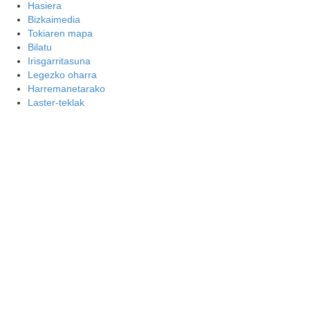
Hasiera
Bizkaimedia
Tokiaren mapa
Bilatu
Irisgarritasuna
Legezko oharra
Harremanetarako
Laster-teklak
GURASOENTZAKO ESK
IRAKURRI GEHIAGO