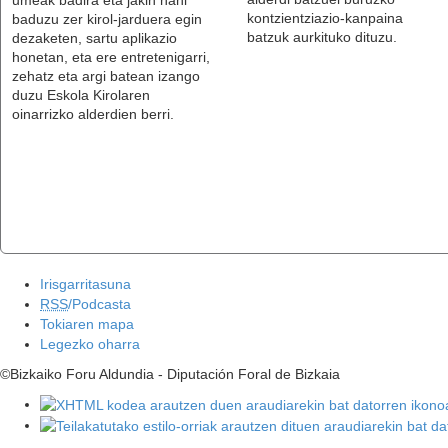
kontzientziazio-kanpaina
baduzu zer kirol-jarduera egin
BIKEE, BIZKAIKO FOR
batzuk aurkituko dituzu.
dezaketen, sartu aplikazio
KIROL ARLOAN EUSKA
honetan, eta ere entretenigarri,
SENTSIBILIZATZEKO -
I
zehatz eta argi batean izango
duzu Eskola Kirolaren
oinarrizko alderdien berri.
Irisgarritasuna
RSS
/
Podcasta
Tokiaren mapa
Legezko oharra
©
Bizkaiko Foru Aldundia
- Diputación Foral de Bizkaia